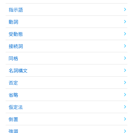
指示語
動詞
受動態
接続詞
同格
名詞構文
否定
省略
仮定法
倒置
強調