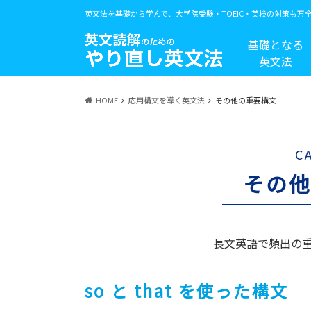
英文法を基礎から学んで、大学院受験・TOEIC・英検の対策も万
基礎となる
英文法
HOME
応用構文を導く英文法
その他の重要構文
C
その
長文英語で頻出の
so と that を使った構文