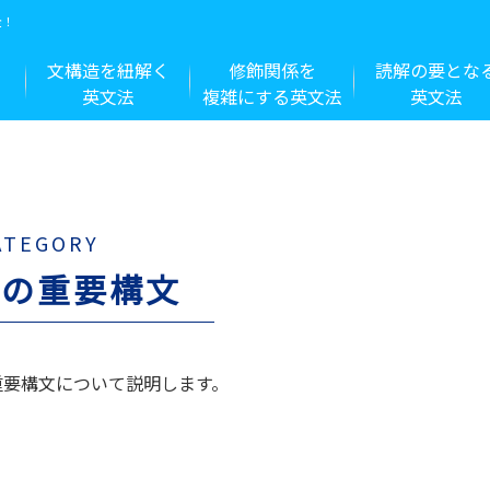
全！
文構造を紐解く
修飾関係を
読解の要とな
英文法
複雑にする英文法
英文法
ATEGORY
他の重要構文
重要構文について説明します。